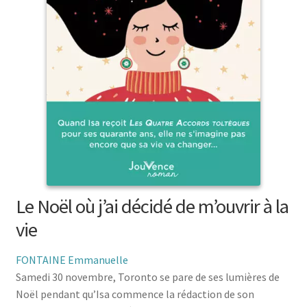
menu
le
enfant
Ouvrir
Médecine douces
menu
le
enfant
Ouvrir
Famille
menu
le
enfant
Ouvrir
Collections
menu
le
enfant
menu
enfant
Le Noël où j’ai décidé de m’ouvrir à la
vie
FONTAINE Emmanuelle
Samedi 30 novembre, Toronto se pare de ses lumières de
Noël pendant qu’Isa commence la rédaction de son