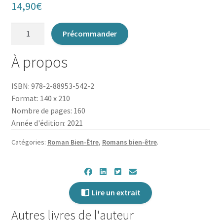
14,90
€
quantité
Précommander
de
Le
À propos
Noël
où
ISBN: 978-2-88953-542-2
j’ai
Format: 140 x 210
décidé
Nombre de pages: 160
de
Année d'édition: 2021
m’ouvrir
à
Catégories:
Roman Bien-Être
,
Romans bien-être
.
la
vie
Lire un extrait
Autres livres de l'auteur