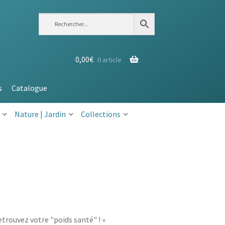
0,00
€
0 article
s
Catalogue
Nature | Jardin
Collections
trouvez votre "poids santé" ! »