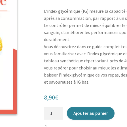
L’index glycémique (IG) mesure la capacité
après sa consommation, par rapport à un st
Le contrôler permet de mieux équilibrer le 
sanguin, d’améliorer les performances sport
durablement.
Vous découvrirez dans ce guide complet to
vous familiariser avec l’index glycémique et
tableau synthétique répertoriant près de 40
vous repérer pour choisir au mieux les alim
baisser l’index glycémique de vos repas, de
et savoureuses à IG bas.
8,90
€
quantité
Ajouter au panier
de
L'Index