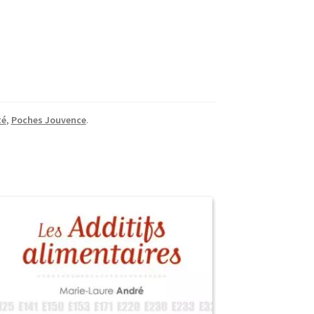
té
,
Poches Jouvence
.