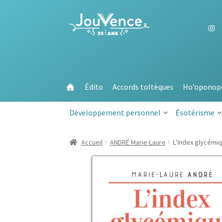
Aller
Aller
à
au
la
contenu
navigation
Édito
Accords toltèques
Ho’oponop
Développement personnel
Ésotérisme
Accueil
ANDRÉ Marie-Laure
L’Index glycémi