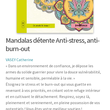
menu
le
enfant
Ouvrir
Médecine douces
menu
le
enfant
Ouvrir
Famille
menu
le
enfant
Ouvrir
Collections
menu
le
enfant
Mandalas détente Anti-stress, anti-
menu
enfant
burn-out
VASEY Catherine
« Dans un environnement de confiance, je dépose les
armes du solide guerrier pour vivre la douce vulnérabilité,
humaine et sensible, perméable à la vie. »
Éloignez le stress et le burn-out qui vous guette en
revenant à vos priorités, en créant votre refuge intérieur
et en cultivant le détachement. Respirez, soyez là,
pleinement et sereinement, en pleine possession de vos
potentiels ! Vous êtes votre meilleur soutien !