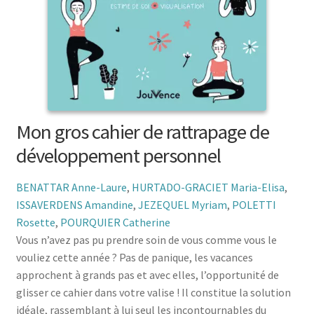
menu
le
enfant
Ouvrir
Médecine douces
menu
le
enfant
Ouvrir
Famille
menu
le
enfant
Ouvrir
Collections
menu
le
enfant
menu
Mon gros cahier de rattrapage de
enfant
développement personnel
BENATTAR Anne-Laure
,
HURTADO-GRACIET Maria-Elisa
,
ISSAVERDENS Amandine
,
JEZEQUEL Myriam
,
POLETTI
Rosette
,
POURQUIER Catherine
Vous n’avez pas pu prendre soin de vous comme vous le
vouliez cette année ? Pas de panique, les vacances
approchent à grands pas et avec elles, l’opportunité de
glisser ce cahier dans votre valise ! Il constitue la solution
idéale, rassemblant à lui seul les incontournables du