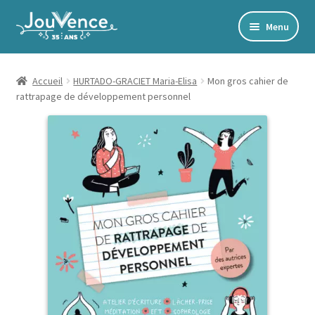
Aller
Aller
Menu
à
au
Accueil
la
contenu
navigation
Mon Compte
Accueil
HURTADO-GRACIET Maria-Elisa
Mon gros cahier de
rattrapage de développement personnel
Newsletter
Édito
Accords toltèques
Communication NonViolente
Livres numériques et audios
Catalogue
Ouvrir
Développement personnel
le
Ouvrir
Alimentation | Forme | Santé