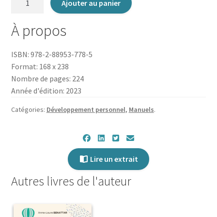
Ajouter au panier
de
Mon
À propos
gros
cahier
ISBN: 978-2-88953-778-5
de
Format: 168 x 238
rattrapage
Nombre de pages: 224
de
Année d'édition: 2023
développement
personnel
Catégories:
Développement personnel
,
Manuels
.
Lire un extrait
Autres livres de l'auteur