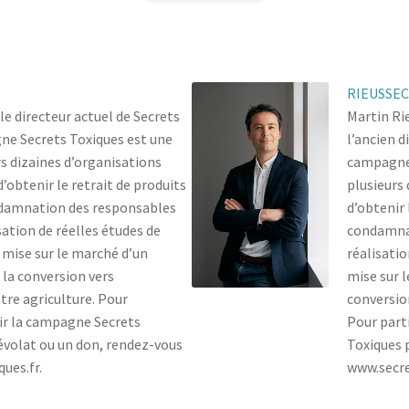
RIEUSSEC
le directeur actuel de Secrets
Martin Rie
ne Secrets Toxiques est une
l’ancien 
rs dizaines d’organisations
campagne 
d’obtenir le retrait de produits
plusieurs 
ndamnation des responsables
d’obtenir 
isation de réelles études de
condamnat
 mise sur le marché d’un
réalisatio
t la conversion vers
mise sur l
tre agriculture. Pour
conversion
nir la campagne Secrets
Pour part
évolat ou un don, rendez-vous
Toxiques 
ues.fr.
www.secre