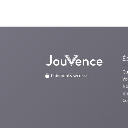
É
Qu
Paiements sécurisés
Vo
No
In
Co