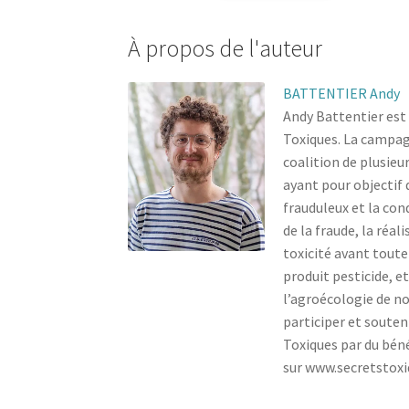
À propos de l'auteur
BATTENTIER Andy
Andy Battentier est 
Toxiques. La campag
coalition de plusieu
ayant pour objectif 
frauduleux et la co
de la fraude, la réal
toxicité avant toute
produit pesticide, e
l’agroécologie de no
participer et soute
Toxiques par du bén
sur www.secretstoxiq