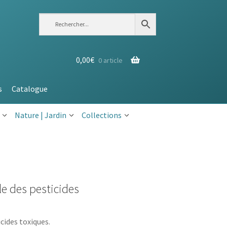
0,00
€
0 article
s
Catalogue
Nature | Jardin
Collections
e des pesticides
cides toxiques.