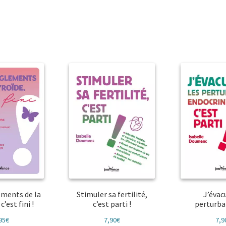
du
plus
récent
au
plus
ancien
ements de la
Stimuler sa fertilité,
J’évac
c’est fini !
c’est parti !
perturb
95
€
7,90
€
7,9