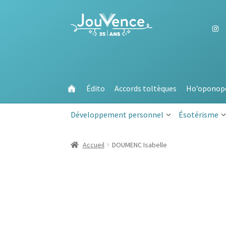
Aller
Aller
à
au
la
contenu
navigation
Édito
Accords toltèques
Ho’oponop
Développement personnel
Ésotérisme
Accueil
DOUMENC Isabelle