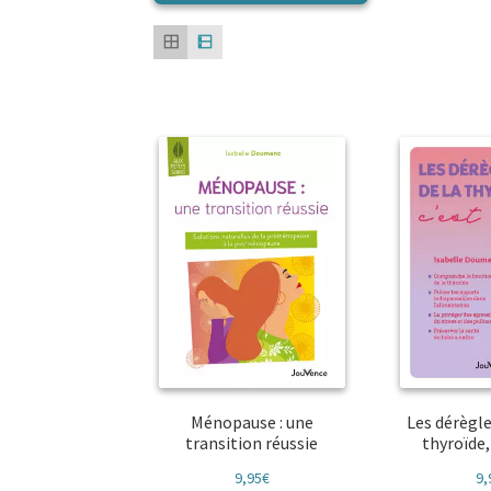
Ménopause : une
Les dérègl
transition réussie
thyroïde, 
9,95
€
9,