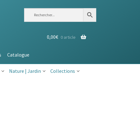
0,00
€
0 article
s
Catalogue
Nature | Jardin
Collections