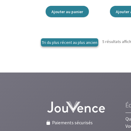
Ajouter au panier
Ajouter 
5 résultats affic
É
Qu
Paiements sécurisés
Vo