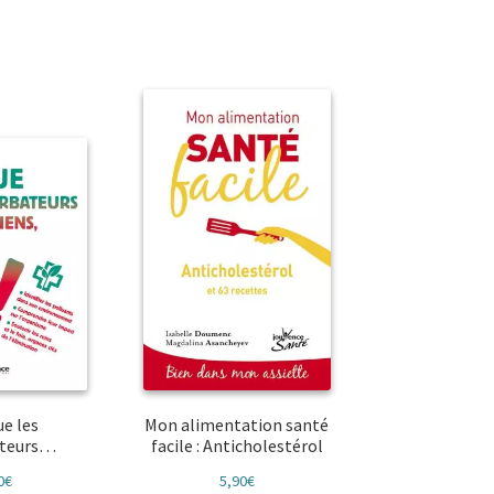
ue les
Mon alimentation santé
ateurs…
facile : Anticholestérol
0
€
5,90
€