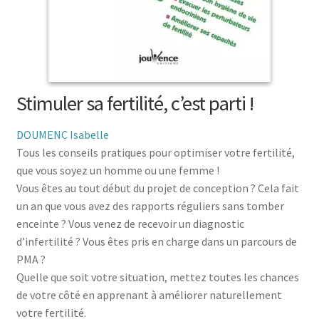
menu
le
enfant
Ouvrir
Médecine douces
menu
le
enfant
Ouvrir
Famille
menu
le
enfant
Ouvrir
Collections
menu
le
Stimuler sa fertilité, c’est parti !
enfant
menu
enfant
DOUMENC Isabelle
Tous les conseils pratiques pour optimiser votre fertilité,
que vous soyez un homme ou une femme !
Vous êtes au tout début du projet de conception ? Cela fait
un an que vous avez des rapports réguliers sans tomber
enceinte ? Vous venez de recevoir un diagnostic
d’infertilité ? Vous êtes pris en charge dans un parcours de
PMA ?
Quelle que soit votre situation, mettez toutes les chances
de votre côté en apprenant à améliorer naturellement
votre fertilité.