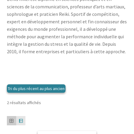
menu
le
sciences de la communication, professeur d’arts martiaux,
enfant
Ouvrir
Médecine douces
menu
sophrologue et praticien Reiki. Sportif de compétition,
le
enfant
Ouvrir
Famille
expert en développement personnel et fin connaisseur des
menu
le
exigences du monde professionnel, il a développé une
enfant
Ouvrir
Collections
menu
méthode pour augmenter la performance individuelle qui
le
enfant
intègre la gestion du stress et la qualité de vie. Depuis
menu
2010, il forme entreprises et particuliers à cette approche.
enfant
Trié
2 résultats affichés
du
plus
récent
au