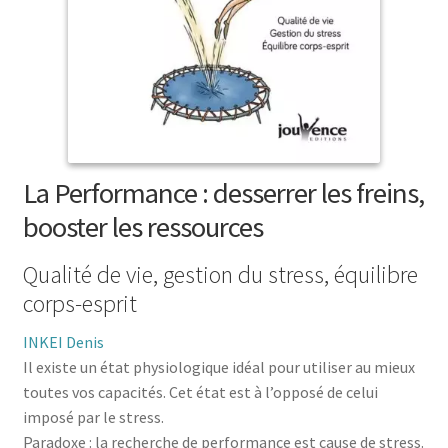
menu
le
enfant
Ouvrir
Médecine douces
menu
le
enfant
Ouvrir
Famille
menu
le
enfant
Ouvrir
Collections
menu
le
enfant
menu
enfant
La Performance : desserrer les freins,
booster les ressources
Qualité de vie, gestion du stress, équilibre
corps-esprit
INKEI Denis
Il existe un état physiologique idéal pour utiliser au mieux
toutes vos capacités. Cet état est à l’opposé de celui
imposé par le stress.
Paradoxe : la recherche de performance est cause de stress.