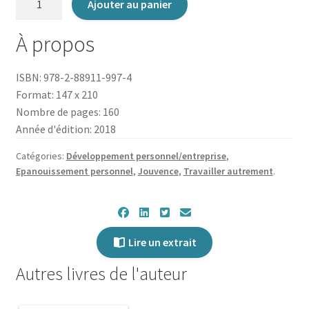
Ajouter au panier
de
La
À propos
Performance
:
ISBN: 978-2-88911-997-4
desserrer
Format: 147 x 210
les
Nombre de pages: 160
freins,
Année d'édition: 2018
booster
les
Catégories:
Développement personnel/entreprise
,
ressources
Epanouissement personnel
,
Jouvence
,
Travailler autrement
.
Lire un extrait
Autres livres de l'auteur