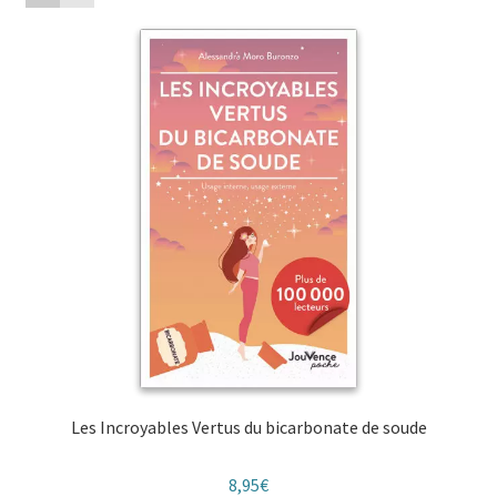
au
plus
ancien
Les Incroyables Vertus du bicarbonate de soude
8,95
€