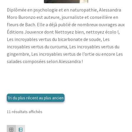
menu
le
enfant
Ouvrir
Médecine douces
Diplômée en psychologie et en naturopathie, Alessandra
menu
le
Moro Buronzo est auteure, journaliste et conseillère en
enfant
Ouvrir
Famille
menu
fleurs de Bach. Elle a déjà publié de nombreux ouvrages aux
le
enfant
Ouvrir
Éditions Jouvence dont Nettoyez bien, nettoyez écolo !,
Collections
menu
le
Les incroyables vertus du bicarbonate de soude, Les
enfant
menu
incroyables vertus du curcuma, Les incroyables vertus du
enfant
gingembre, Les incroyables vertus de l’ortie ou encore Les
salades composées selon Alessandra !
Trié
11 résultats affichés
du
plus
récent