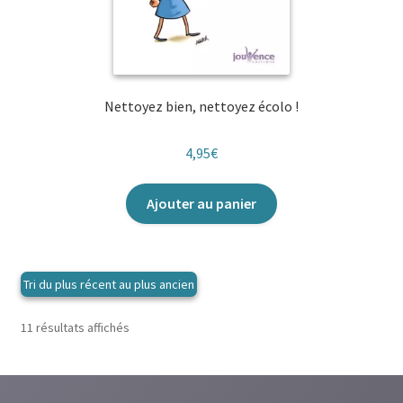
Nettoyez bien, nettoyez écolo !
4,95
€
Ajouter au panier
Trié
11 résultats affichés
du
plus
récent