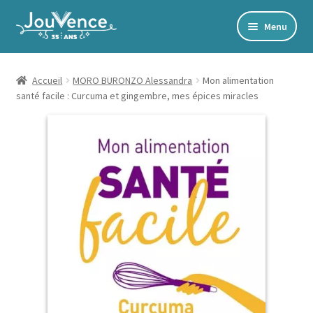
Aller
Aller
Menu
à
au
Accueil
la
contenu
navigation
Mon Compte
Accueil
MORO BURONZO Alessandra
Mon alimentation
santé facile : Curcuma et gingembre, mes épices miracles
Newsletter
Édito
Accords toltèques
Communication NonViolente
Livres numériques et audios
Catalogue
Ouvrir
Développement personnel
le
Ouvrir
Alimentation | Forme | Santé