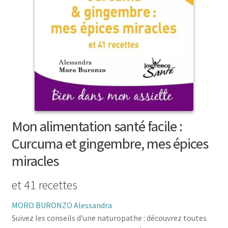
menu
le
enfant
Ouvrir
Médecine douces
menu
le
enfant
Ouvrir
Famille
menu
le
enfant
Ouvrir
Collections
menu
le
enfant
menu
enfant
Mon alimentation santé facile :
Curcuma et gingembre, mes épices
miracles
et 41 recettes
MORO BURONZO Alessandra
Suivez les conseils d’une naturopathe : découvrez toutes