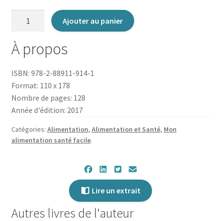
quantité
Ajouter au panier
de
Mon
À propos
alimentation
santé
ISBN: 978-2-88911-914-1
facile
Format: 110 x 178
:
Nombre de pages: 128
Curcuma
Année d'édition: 2017
et
gingembre,
Catégories:
Alimentation
,
Alimentation et Santé
,
Mon
mes
alimentation santé facile
.
épices
miracles
Lire un extrait
Autres livres de l'auteur