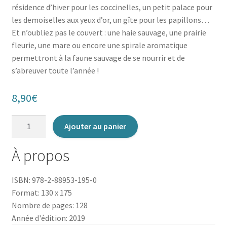
résidence d’hiver pour les coccinelles, un petit palace pour
les demoiselles aux yeux d’or, un gîte pour les papillons…
Et n’oubliez pas le couvert : une haie sauvage, une prairie
fleurie, une mare ou encore une spirale aromatique
permettront à la faune sauvage de se nourrir et de
s’abreuver toute l’année !
8,90
€
quantité
Ajouter au panier
de
Accueillir
À propos
les
insectes
ISBN: 978-2-88953-195-0
dans
Format: 130 x 175
mon
Nombre de pages: 128
jardin
Année d'édition: 2019