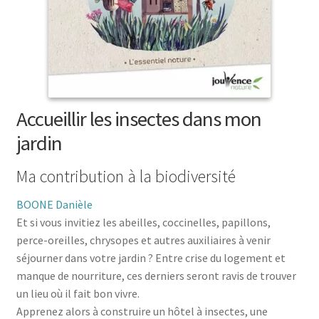
menu
le
enfant
Ouvrir
Médecine douces
menu
le
enfant
Ouvrir
Famille
menu
le
enfant
Ouvrir
Collections
menu
le
enfant
menu
Accueillir les insectes dans mon
enfant
jardin
Ma contribution à la biodiversité
BOONE Danièle
Et si vous invitiez les abeilles, coccinelles, papillons,
perce-oreilles, chrysopes et autres auxiliaires à venir
séjourner dans votre jardin ? Entre crise du logement et
manque de nourriture, ces derniers seront ravis de trouver
un lieu où il fait bon vivre.
Apprenez alors à construire un hôtel à insectes, une