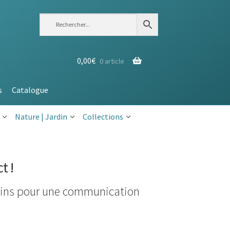
0,00
€
0 article
s
Catalogue
Nature | Jardin
Collections
t !
mains pour une communication