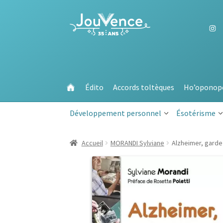
Aller
Aller
à
au
la
contenu
navigation
Édito
Accords toltèques
Ho’oponop
Développement personnel
Ésotérisme
Accueil
MORANDI Sylviane
Alzheimer, gardez