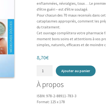
enflammées, névralgies, toux… Le premier
d’être guéri – est d’être soulagé.
Pour chacun des 70 maux recensés dans cet 
cataplasmes appropriés, comment les prépar
du traitement.
Cet ouvrage complètera votre pharmacie fa
moment bons soins et attentions à vos 
simples, naturels, efficaces et de moindre c
8,70
€
quantité
Ajouter au panier
de
Compresses
À propos
et
cataplasmes
ISBN: 978-2-88911-783-3
Format: 125 x 178