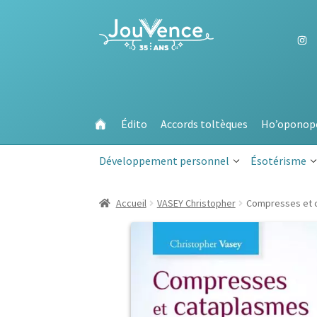
Aller
Aller
à
au
la
contenu
navigation
Édito
Accords toltèques
Ho’oponop
Développement personnel
Ésotérisme
Accueil
VASEY Christopher
Compresses et 