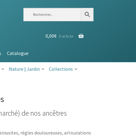
0,00
€
0 article
s
Catalogue
Nature | Jardin
Collections
s
marché) de nos ancêtres
sinusites, règles douloureuses, articulations