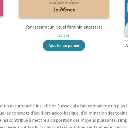
Yoni steam : un rituel féminin ancestral
16,90
€
A
Ajouter au panier
t un naturopathe installé en Suisse qui a fait connaître à un plus l
ue les concepts d’équilibre acido-basique, d’élimination des toxines
a ainsi contribué à mettre à disposition des moyens puissants, simpl
. Ses livres sont traduits dans de très nombreuses langues et rencon