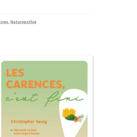
tives
,
Naturopathie
.