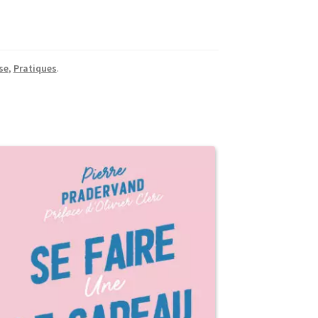
se
,
Pratiques
.