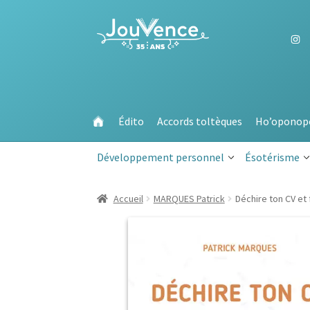
Aller
Aller
à
au
la
contenu
navigation
Édito
Accords toltèques
Ho’oponop
Développement personnel
Ésotérisme
Accueil
MARQUES Patrick
Déchire ton CV et 