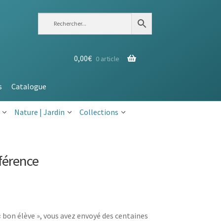
0,00
€
0 article
s
Catalogue
Nature | Jardin
Collections
fférence
« bon élève », vous avez envoyé des centaines