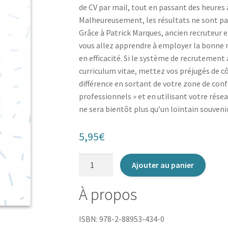
de CV par mail, tout en passant des heures
Malheureusement, les résultats ne sont pas
Grâce à Patrick Marques, ancien recruteur e
vous allez apprendre à employer la bonne
en efficacité. Si le système de recrutement
curriculum vitae, mettez vos préjugés de côt
différence en sortant de votre zone de con
professionnels » et en utilisant votre rés
ne sera bientôt plus qu’un lointain souvenir
5,95
€
quantité
Ajouter au panier
de
Déchire
À propos
ton
CV
ISBN: 978-2-88953-434-0
et