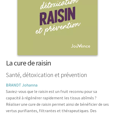
menu
le
enfant
Ouvrir
Médecine douces
menu
le
enfant
Ouvrir
Famille
menu
le
enfant
Ouvrir
Collections
menu
le
enfant
menu
enfant
La cure de raisin
Santé, détoxication et prévention
BRANDT Johanna
Saviez-vous que le raisin est un fruit reconnu pour sa
capacité à régénérer rapidement les tissus abîmés ?
Réaliser une cure de raisin permet ainsi de bénéficier de ses
vertus purifiantes, filtrantes et thérapeutiques. Des