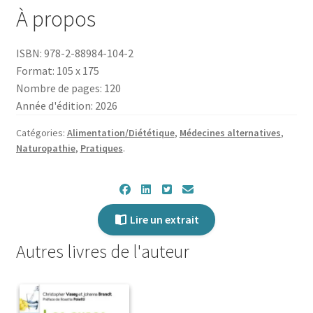
La
À propos
cure
de
ISBN: 978-2-88984-104-2
raisin
Format: 105 x 175
Nombre de pages: 120
Année d'édition: 2026
Catégories:
Alimentation/Diététique
,
Médecines alternatives
,
Naturopathie
,
Pratiques
.
Lire un extrait
Autres livres de l'auteur