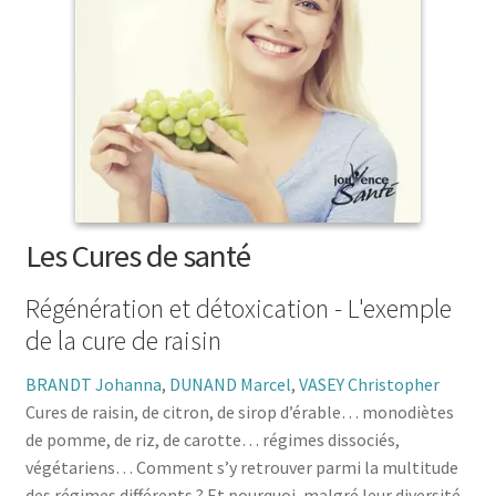
menu
le
enfant
Ouvrir
Médecine douces
menu
le
enfant
Ouvrir
Famille
menu
le
enfant
Ouvrir
Collections
menu
le
enfant
menu
enfant
Les Cures de santé
Régénération et détoxication - L'exemple
de la cure de raisin
BRANDT Johanna
,
DUNAND Marcel
,
VASEY Christopher
Cures de raisin, de citron, de sirop d’érable… monodiètes
de pomme, de riz, de carotte… régimes dissociés,
végétariens… Comment s’y retrouver parmi la multitude
des régimes différents ? Et pourquoi, malgré leur diversité,