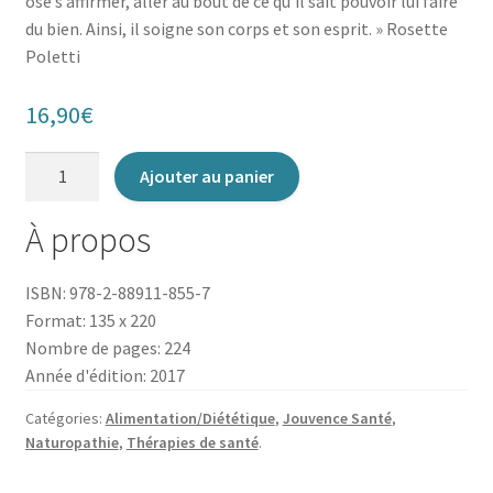
ose s’affirmer, aller au bout de ce qu’il sait pouvoir lui faire
du bien. Ainsi, il soigne son corps et son esprit. » Rosette
Poletti
16,90
€
quantité
Ajouter au panier
de
Les
À propos
Cures
de
ISBN: 978-2-88911-855-7
santé
Format: 135 x 220
Nombre de pages: 224
Année d'édition: 2017
Catégories:
Alimentation/Diététique
,
Jouvence Santé
,
Naturopathie
,
Thérapies de santé
.