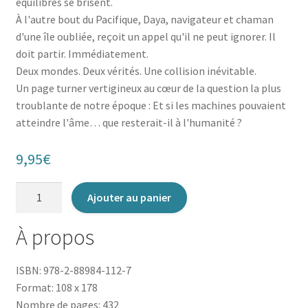
équilibres se brisent.
À l'autre bout du Pacifique, Daya, navigateur et chaman
d'une île oubliée, reçoit un appel qu'il ne peut ignorer. Il
doit partir. Immédiatement.
Deux mondes. Deux vérités. Une collision inévitable.
Un page turner vertigineux au cœur de la question la plus
troublante de notre époque : Et si les machines pouvaient
atteindre l'âme… que resterait-il à l'humanité ?
9,95
€
quantité
Ajouter au panier
de
Le
À propos
Chaman
du
ISBN: 978-2-88984-112-7
Pacifique
Format: 108 x 178
Nombre de pages: 432