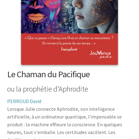
menu
le
enfant
Ouvrir
Médecine douces
menu
le
enfant
Ouvrir
Famille
menu
le
enfant
Ouvrir
Collections
menu
le
enfant
menu
enfant
Le Chaman du Pacifique
ou la prophétie d’Aphrodite
PERROUD David
Lorsque Julie connecte Aphrodite, son intelligence
artificielle, à un ordinateur quantique, l'impensable se
produit : la machine effleure la conscience. En quelques
heures, tout s'emballe. Les certitudes vacillent. Les