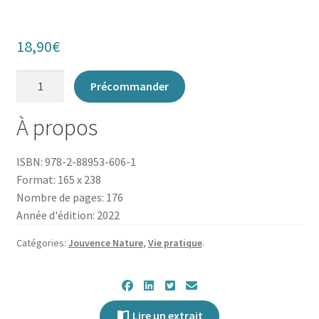
18,90
€
quantité
Précommander
de
Le
À propos
Guide
des
ISBN: 978-2-88953-606-1
petits
Format: 165 x 238
aventuriers
Nombre de pages: 176
de
Année d'édition: 2022
la
forêt
Catégories:
Jouvence Nature
,
Vie pratique
.
Lire un extrait