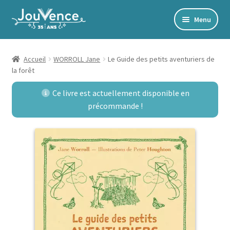
Aller
Aller
Menu
à
au
Accueil
la
contenu
navigation
Mon Compte
Accueil
WORROLL Jane
Le Guide des petits aventuriers de
la forêt
Newsletter
Ce livre est actuellement disponible en
Édito
précommande !
Accords toltèques
Communication NonViolente
Livres numériques et audios
Catalogue
Ouvrir
Développement personnel
le
Ouvrir
Alimentation | Forme | Santé