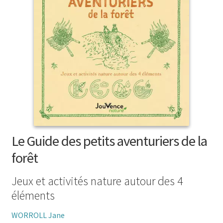
menu
le
enfant
Ouvrir
Médecine douces
menu
le
enfant
Ouvrir
Famille
menu
le
enfant
Ouvrir
Collections
menu
le
enfant
menu
enfant
Le Guide des petits aventuriers de la
forêt
Jeux et activités nature autour des 4
éléments
WORROLL Jane