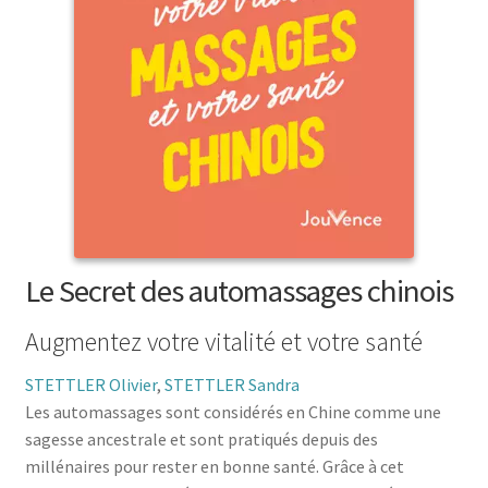
menu
le
enfant
Ouvrir
Médecine douces
menu
le
enfant
Ouvrir
Famille
menu
le
enfant
Ouvrir
Collections
menu
le
enfant
menu
enfant
Le Secret des automassages chinois
Augmentez votre vitalité et votre santé
STETTLER Olivier
,
STETTLER Sandra
Les automassages sont considérés en Chine comme une
sagesse ancestrale et sont pratiqués depuis des
millénaires pour rester en bonne santé. Grâce à cet