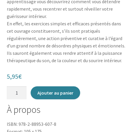
apprentissage vous découvrirez comment vous détendre
rapidement, vous recentrer et surtout réveiller votre
guérisseur intérieur.
En effet, les exercices simples et efficaces présentés dans
cet ouvrage constitueront, s’ils sont pratiqués
régulièrement, une action préventive et curative à l’égard
d’un grand nombre de désordres physiques et émotionnels.
Ils sauront également vous rendre attentif à la puissance
thérapeutique du son, de la couleur et du sourire ­intérieur.
5,95
€
quantité
Ajouter au panier
de
Le
À propos
Secret
des
ISBN: 978-2-88953-607-8
automassages
Format: 105 x 175