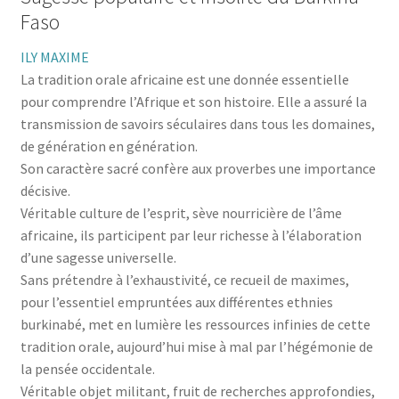
menu
le
Faso
enfant
Ouvrir
Médecine douces
menu
le
ILY MAXIME
enfant
Ouvrir
Famille
menu
La tradition orale africaine est une donnée essentielle
le
enfant
Ouvrir
Collections
pour comprendre l’Afrique et son histoire. Elle a assuré la
menu
le
transmission de savoirs séculaires dans tous les domaines,
enfant
menu
de génération en génération.
enfant
Son caractère sacré confère aux proverbes une importance
décisive.
Véritable culture de l’esprit, sève nourricière de l’âme
africaine, ils participent par leur richesse à l’élaboration
d’une sagesse universelle.
Sans prétendre à l’exhaustivité, ce recueil de maximes,
pour l’essentiel empruntées aux différentes ethnies
burkinabé, met en lumière les ressources infinies de cette
tradition orale, aujourd’hui mise à mal par l’hégémonie de
la pensée occidentale.
Véritable objet militant, fruit de recherches approfondies,