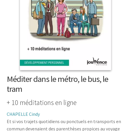
menu
le
enfant
Ouvrir
Médecine douces
menu
le
enfant
Ouvrir
Famille
menu
le
enfant
Ouvrir
Collections
menu
le
enfant
menu
enfant
Méditer dans le métro, le bus, le
tram
+ 10 méditations en ligne
CHAPELLE Cindy
Et si vos trajets quotidiens ou ponctuels en transports en
commun devenaient des parenthèses propices au voyage