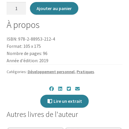
quantité
Ajouter au panier
de
Méditer
À propos
dans
le
ISBN: 978-2-88953-212-4
métro,
Format: 105 x 175
le
Nombre de pages: 96
bus,
Année d'édition: 2019
le
tram
Catégories:
Développement personnel
,
Pratiques
.
Lire un extrait
Autres livres de l'auteur