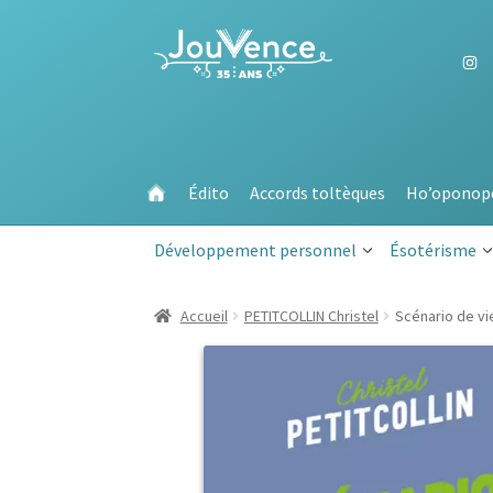
Aller
Aller
à
au
la
contenu
navigation
Édito
Accords toltèques
Ho’oponop
Développement personnel
Ésotérisme
Accueil
PETITCOLLIN Christel
Scénario de vi