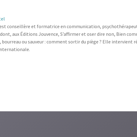
tel
 est conseillère et formatrice en commu­nication, psychothérapeute
ont, aux Éditions Jouvence, S’affirmer et oser dire non, Bien co
, bourreau ou ­sauveur : comment sortir du piège ? Elle ­intervient
nternationale.