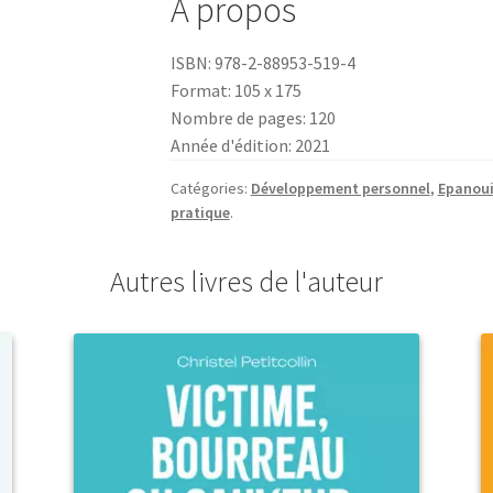
À propos
de
vie
ISBN: 978-2-88953-519-4
gagnant
Format: 105 x 175
Nombre de pages: 120
Année d'édition: 2021
Catégories:
Développement personnel
,
Epanoui
pratique
.
Autres livres de l'auteur