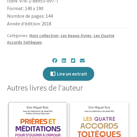
ISBN: 978-2-88953-097-7
et
Format: 140 x 190
au
Nombre de pages: 144
bonheur
Année d'édition: 2018
Catégories:
Hors collection
,
Les beaux-livres
,
Les Quatre
Accords toltèques
.
Lire un extrait
Autres livres de l'auteur