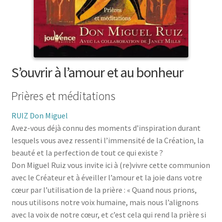
menu
le
enfant
Ouvrir
Médecine douces
menu
le
enfant
Ouvrir
Famille
menu
le
enfant
Ouvrir
Collections
menu
le
S’ouvrir à l’amour et au bonheur
enfant
menu
enfant
Prières et méditations
RUIZ Don Miguel
Avez-vous déjà connu des moments d’inspiration durant
lesquels vous avez ressenti l’immensité de la Création, la
beauté et la perfection de tout ce qui existe ?
Don Miguel Ruiz vous invite ici à (re)vivre cette communion
avec le Créateur et à éveiller l’amour et la joie dans votre
cœur par l’utilisation de la prière : « Quand nous prions,
nous utilisons notre voix humaine, mais nous l’alignons
avec la voix de notre cœur, et c’est cela qui rend la prière si