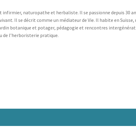
 infirmier, naturopathe et herbaliste. Il se passionne depuis 30 ans
 vivant. Il se décrit comme un médiateur de Vie. Il habite en Suisse
jardin botanique et potager, pédagogie et rencontres intergénérati
u de l’herboristerie pratique.