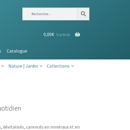
0,00
€
0 article
s
Catalogue
Nature | Jardin
Collections
uotidien
s, dévitalisés, carencés en minéraux et en