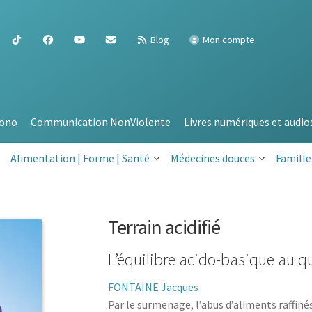
Blog
Mon compte
ono
Communication NonViolente
Livres numériques et audio
Alimentation | Forme | Santé
Médecines douces
Famille
Terrain acidifié
L’équilibre acido-basique au q
FONTAINE Jacques
Par le surmenage, l’abus d’aliments raffiné