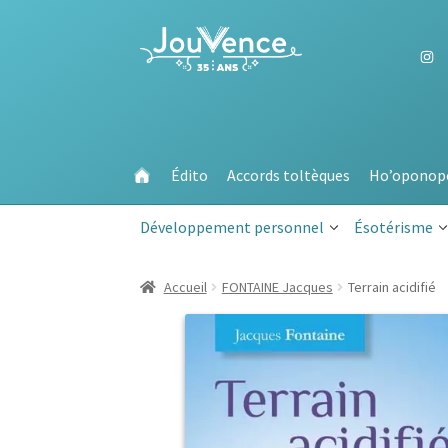
Aller
Aller
à
au
la
contenu
navigation
Édito
Accords toltèques
Ho’oponop
Développement personnel
Ésotérisme
Accueil
FONTAINE Jacques
Terrain acidifié