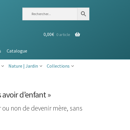
0,00
€
0 article
s
Catalogue
Nature | Jardin
Collections
 avoir d’enfant »
ir ou non de devenir mère, sans