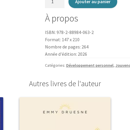
Ajouter au panier
de
"Tu
À propos
vas
regretter
ISBN: 978-2-88984-063-2
de
Format: 147 x 210
ne
Nombre de pages: 264
pas
Année d'édition: 2026
avoir
d'enfant"
Catégories:
Développement personnel
,
Jouven
Autres livres de l'auteur