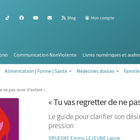
Blog
Mon compte
ono
Communication NonViolente
Livres numériques et audio
Alimentation | Forme | Santé
Médecines douces
Famille
e ne pas avoir d’enfant »
« Tu vas regretter de ne pas
Le guide pour clarifier son dés
pression
DRUESNE Emmy
,
LEJEUNE Laurie