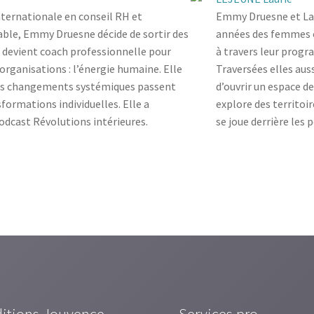
nternationale en conseil RH et
Emmy Druesne et Lau
ble, Emmy Druesne décide de sortir des
années des femmes c
e devient coach professionnelle pour
à travers leur progr
organisations : l’énergie humaine. Elle
Traversées elles auss
les changements systémiques passent
d’ouvrir un espace de
sformations individuelles. Elle a
explore des territoi
odcast Révolutions intérieures.
se joue derrière les p
ditions Jouvence
Services pro