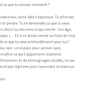
isi ce que tu voulais vraiment ?
lendemain, cette idée t’oppresse. Tu alternes
de te perdre. Tu te demandes ce que tu veux
r. Alors tu cherches ce qui cloche : ton âge,
ique »… Et si ce doute venait surtout de tout
de ce que tu veux profondément pour toi ?
lus rare : un espace pour penser sans
onnaître ce qui t’appartient vraiment.
s féministes et de témoignages lucides, tu vas
 Une étape légitime pour reprendre la main sur
ssez