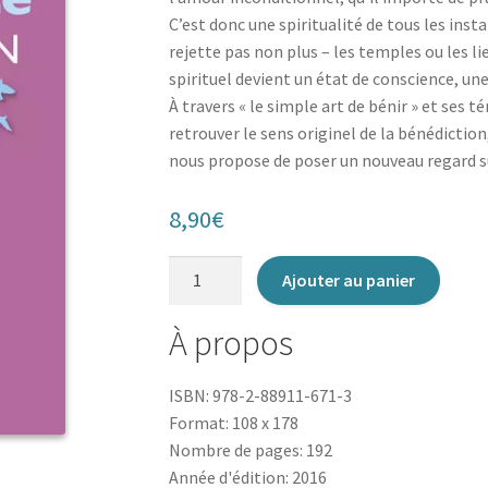
C’est donc une spiritualité de tous les inst
rejette pas non plus – les temples ou les lie
spirituel devient un état de conscience, une
À travers « le simple art de bénir » et ses
retrouver le sens originel de la bénédiction
nous propose de poser un nouveau regard s
8,90
€
quantité
Ajouter au panier
de
Vivre
À propos
ma
spiritualité
ISBN: 978-2-88911-671-3
au
Format: 108 x 178
quotidien
Nombre de pages: 192
Année d'édition: 2016