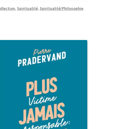
ollection
,
Spiritualité
,
Spiritualité/Philosophie
.