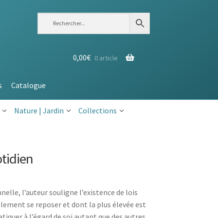
0,00
€
0 article
s
Catalogue
Nature | Jardin
Collections
otidien
elle, l’auteur souligne l’existence de lois
alement se reposer et dont la plus élevée est
tiquer à l’égard de soi autant que des autres.