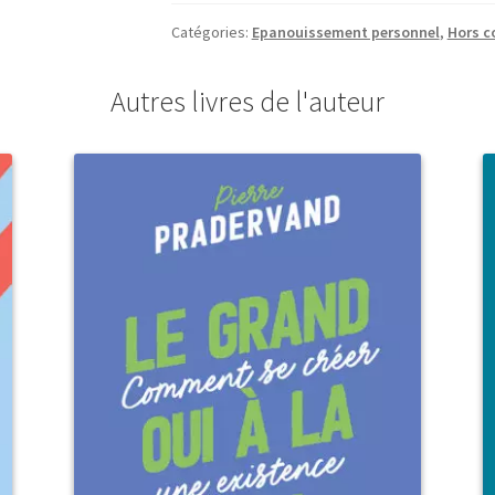
Catégories:
Epanouissement personnel
,
Hors c
Autres livres de l'auteur