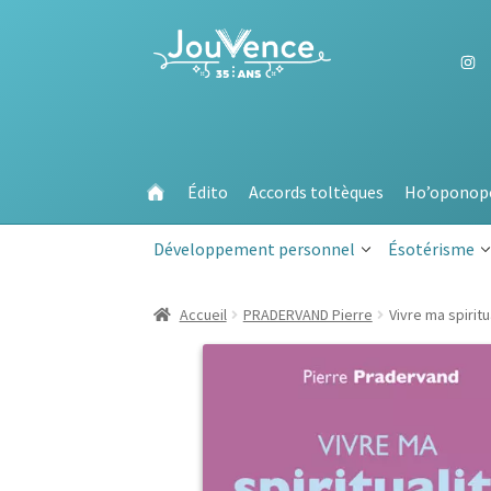
Aller
Aller
à
au
la
contenu
navigation
Édito
Accords toltèques
Ho’oponop
Développement personnel
Ésotérisme
Accueil
PRADERVAND Pierre
Vivre ma spiritu