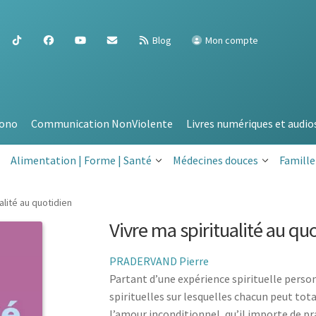
Blog
Mon compte
ono
Communication NonViolente
Livres numériques et audio
Alimentation | Forme | Santé
Médecines douces
Famille
alité au quotidien
Vivre ma spiritualité au qu
PRADERVAND Pierre
Partant d’une expérience spirituelle personn
spirituelles sur lesquelles chacun peut tot
l’amour inconditionnel, qu’il importe de pra