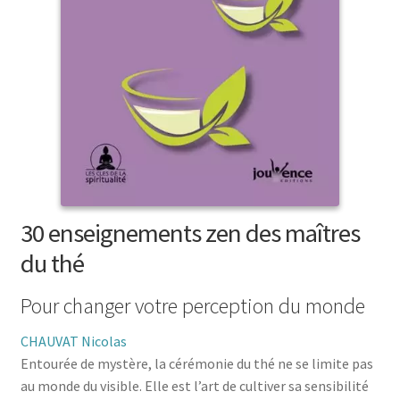
menu
le
enfant
Ouvrir
Médecine douces
menu
le
enfant
Ouvrir
Famille
menu
le
enfant
Ouvrir
Collections
menu
le
enfant
menu
enfant
30 enseignements zen des maîtres
du thé
Pour changer votre perception du monde
CHAUVAT Nicolas
Entourée de mystère, la cérémonie du thé ne se limite pas
au monde du visible. Elle est l’art de cultiver sa sensibilité