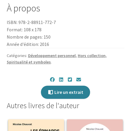
30
À propos
enseignements
zen
ISBN: 978-2-88911-772-7
des
Format: 108 x 178
maîtres
Nombre de pages: 150
du
Année d'édition: 2016
thé
Catégories:
Développement personnel
,
Hors collection
,
Spiritualité et symboles
.
Lire un extrait
Autres livres de l'auteur