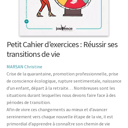
menu
le
enfant
Ouvrir
Médecine douces
menu
le
enfant
Ouvrir
Famille
menu
le
enfant
Ouvrir
Collections
menu
le
enfant
Petit Cahier d’exercices : Réussir ses
menu
transitions de vie
enfant
MARSAN Christine
Crise de la quarantaine, promotion professionnelle, prise
de conscience écologique, rupture sentimentale, naissance
d’un enfant, départ à la retraite… Nombreuses sont les
situations durant lesquelles nous devons faire face à des
périodes de transition.
Afin de vivre ces changements au mieux et d’avancer
sereinement vers chaque nouvelle étape de la vie, il est
primordial d’apprendre à connaître son chemin de vie