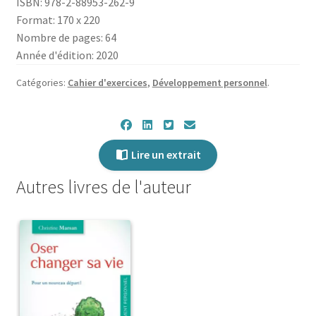
ISBN: 978-2-88953-262-9
:
Format: 170 x 220
Réussir
Nombre de pages: 64
ses
Année d'édition: 2020
transitions
de
Catégories:
Cahier d'exercices
,
Développement personnel
.
vie
Lire un extrait
Autres livres de l'auteur