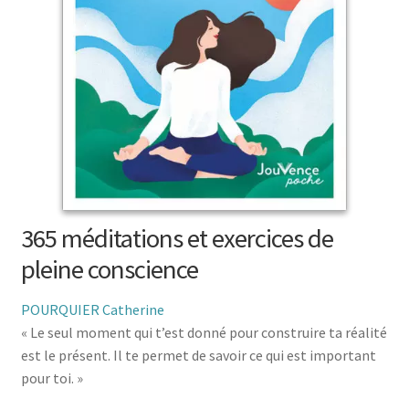
menu
le
enfant
Ouvrir
Médecine douces
menu
le
enfant
Ouvrir
Famille
menu
le
enfant
Ouvrir
Collections
menu
le
enfant
menu
enfant
365 méditations et exercices de
pleine conscience
POURQUIER Catherine
« Le seul moment qui t’est donné pour construire ta réalité
est le présent. Il te permet de savoir ce qui est important
pour toi. »