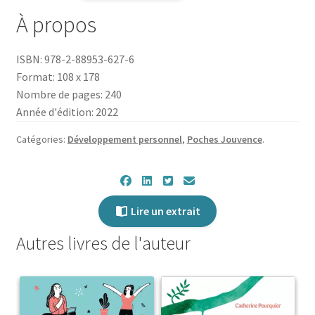
365
À propos
méditations
et
ISBN: 978-2-88953-627-6
exercices
Format: 108 x 178
de
Nombre de pages: 240
pleine
Année d'édition: 2022
conscience
Catégories:
Développement personnel
,
Poches Jouvence
.
Lire un extrait
Autres livres de l'auteur