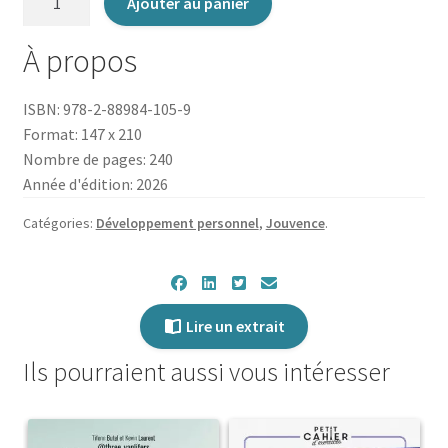
Ajouter au panier
de
Garder
À propos
espoir
ISBN: 978-2-88984-105-9
Format: 147 x 210
Nombre de pages: 240
Année d'édition: 2026
Catégories:
Développement personnel
,
Jouvence
.
Lire un extrait
Ils pourraient aussi vous intéresser