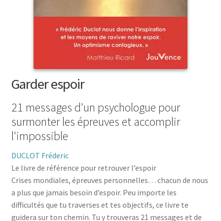
menu
le
enfant
Ouvrir
Médecine douces
menu
le
enfant
Ouvrir
Famille
menu
le
enfant
Ouvrir
Collections
menu
le
enfant
menu
Garder espoir
enfant
21 messages d'un psychologue pour
surmonter les épreuves et accomplir
l'impossible
DUCLOT Fréderic
Le livre de référence pour retrouver l’espoir
Crises mondiales, épreuves personnelles… chacun de nous
a plus que jamais besoin d’espoir. Peu importe les
difficultés que tu traverses et tes objectifs, ce livre te
guidera sur ton chemin. Tu y trouveras 21 messages et de