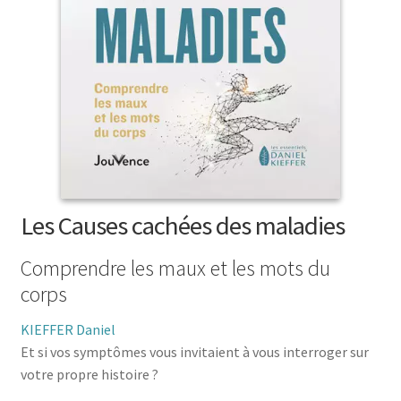
menu
le
enfant
Ouvrir
Médecine douces
menu
le
enfant
Ouvrir
Famille
menu
le
enfant
Ouvrir
Collections
menu
le
enfant
menu
enfant
Les Causes cachées des maladies
Comprendre les maux et les mots du
corps
KIEFFER Daniel
Et si vos symptômes vous invitaient à vous interroger sur
votre propre histoire ?