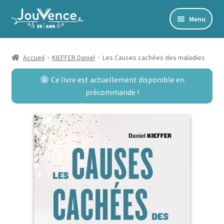
Aller
Aller
Menu
à
au
Accueil
la
contenu
navigation
Mon Compte
Accueil
KIEFFER Daniel
Les Causes cachées des maladies
Newsletter
Ce livre est actuellement disponible en
précommande !
Édito
Accords toltèques
Communication NonViolente
Livres numériques et audios
Catalogue
Ouvrir
Développement personnel
le
Ouvrir
Alimentation | Forme | Santé