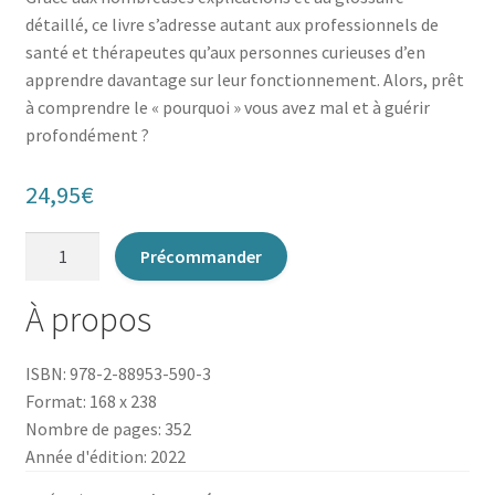
détaillé, ce livre s’adresse autant aux professionnels de
santé et thérapeutes qu’aux personnes curieuses d’en
apprendre davantage sur leur fonctionnement. Alors, prêt
à comprendre le « pourquoi » vous avez mal et à guérir
profondément ?
24,95
€
quantité
Précommander
de
Les
À propos
Causes
cachées
ISBN: 978-2-88953-590-3
des
Format: 168 x 238
maladies
Nombre de pages: 352
Année d'édition: 2022