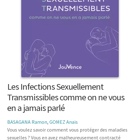
menu
le
enfant
Ouvrir
Médecine douces
menu
le
enfant
Ouvrir
Famille
menu
le
enfant
Ouvrir
Collections
menu
le
enfant
menu
enfant
Les Infections Sexuellement
Transmissibles comme on ne vous
en a jamais parlé
BASAGANA Ramon
,
GOMEZ Anaïs
Vous voulez savoir comment vous protéger des maladies
sexuelles ? Vous en avez malheureusement contracté