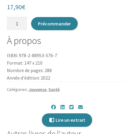
17,90
€
quantité
Précommander
de
Les
À propos
Infections
Sexuellement
ISBN: 978-2-88953-576-7
Transmissibles
Format: 147 x 210
comme
Nombre de pages: 288
on
Année d'édition: 2022
ne
vous
Catégories:
Jouvence
,
Santé
.
en
a
jamais
parlé
Lire un extrait
Autres livres de l'auteur