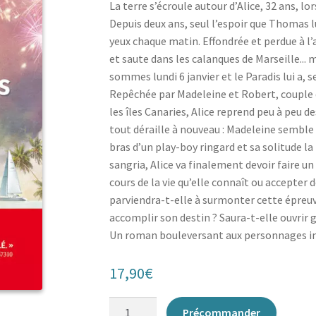
La terre s’écroule autour d’Alice, 32 ans, lo
Depuis deux ans, seul l’espoir que Thomas lu
yeux chaque matin. Effondrée et perdue à l’a
et saute dans les calanques de Marseille... 
sommes lundi 6 janvier et le Paradis lui a, 
Repêchée par Madeleine et Robert, couple 
les îles Canaries, Alice reprend peu à peu de
tout déraille à nouveau : Madeleine semble 
bras d’un play-boy ringard et sa solitude la
sangria, Alice va finalement devoir faire un 
cours de la vie qu’elle connaît ou accepter d
parviendra-t-elle à surmonter cette épreuv
accomplir son destin ? Saura-t-elle ouvrir 
Un roman bouleversant aux personnages in
17,90
€
quantité
Précommander