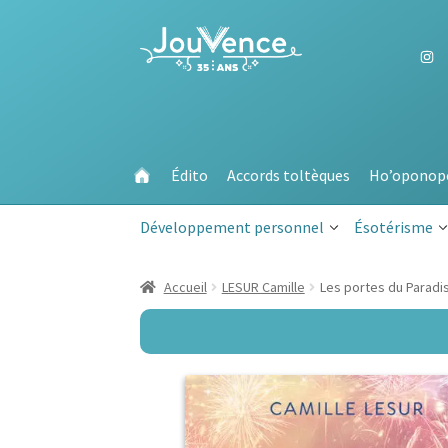
Aller
Aller
à
au
la
contenu
navigation
Édito
Accords toltèques
Ho’oponop
Développement personnel
Ésotérisme
Accueil
LESUR Camille
Les portes du Paradis