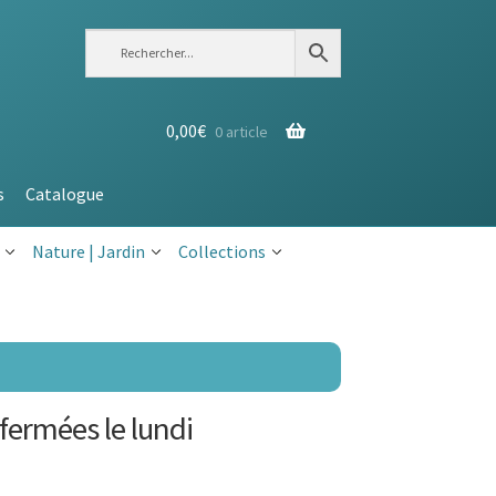
0,00
€
0 article
s
Catalogue
Nature | Jardin
Collections
fermées le lundi