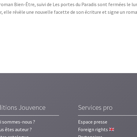
roman Bien-Être, suivi de Les portes du Paradis sont fermées le lu
r, elle révèle une nouvelle facette de son écriture et signe un ro
ditions Jouvence
Services pro
i sommes-nous ?
Espace presse
us êtes auteur ?
Foreign rights
tre catalogue
Partenaires