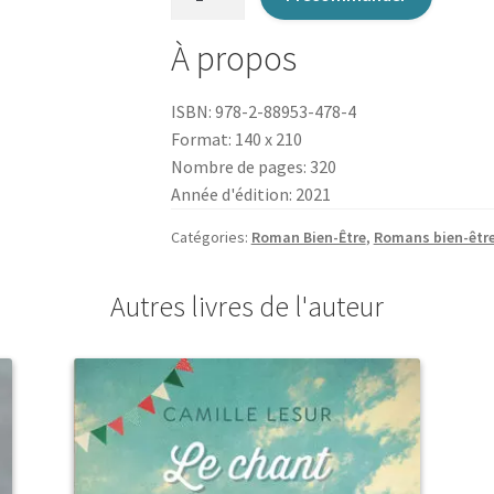
de
Les
À propos
portes
du
ISBN: 978-2-88953-478-4
Paradis
Format: 140 x 210
sont
Nombre de pages: 320
fermées
Année d'édition: 2021
le
lundi
Catégories:
Roman Bien-Être
,
Romans bien-êtr
Autres livres de l'auteur