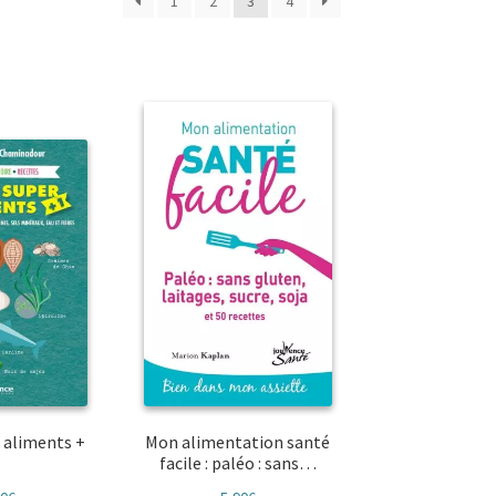
1
2
3
4
 aliments +
Mon alimentation santé
facile : paléo : sans…