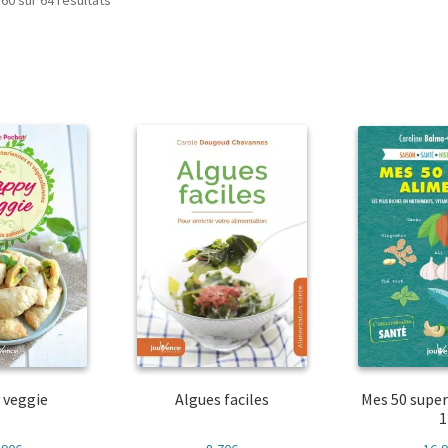
60 sur 64 résultats
du
plus
récent
au
plus
ancien
 veggie
Algues faciles
Mes 50 super
1