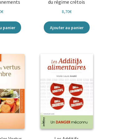
onnements
du régime crétois
0
€
8,70
€
u panier
Ajouter au panier
bles Vertus
Les Additifs