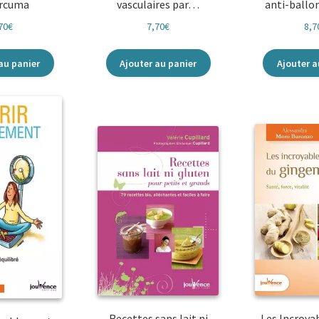
urcuma
vasculaires par…
anti-ball
70
€
7,70
€
8,7
au panier
Ajouter au panier
Ajouter a
Recettes sans lait ni
Les Incroya