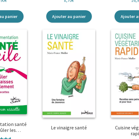
,90
€
8,70
€
16,
au panier
Ajouter au panier
Ajouter a
tation santé
Le vinaigre santé
Cuisine vé
Brûler les…
rap