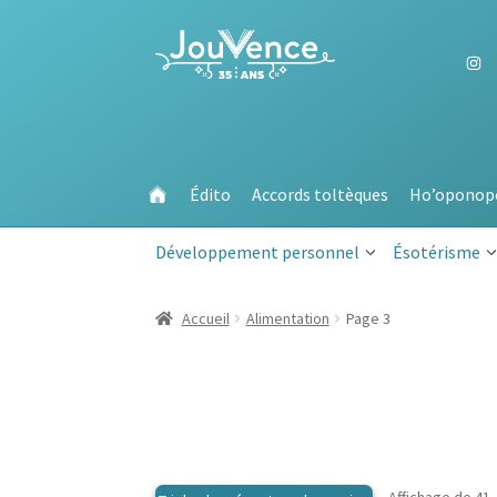
Aller
Aller
à
au
la
contenu
navigation
Édito
Accords toltèques
Ho’oponop
Développement personnel
Ésotérisme
Accueil
Alimentation
Page 3