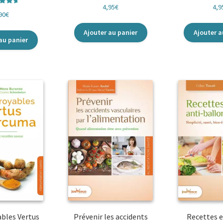
4,95
€
4,9
e
5.00
90
€
r 5
Ajouter au panier
Ajouter a
au panier
ables Vertus
Prévenir les accidents
Recettes e