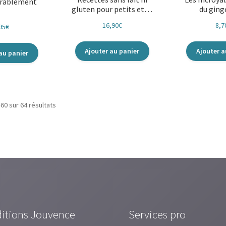
urablement
gluten pour petits et…
du gin
16,90
€
8,7
95
€
Ajouter au panier
Ajouter a
au panier
Trié
60 sur 64 résultats
du
plus
récent
au
plus
ancien
ditions Jouvence
Services pro