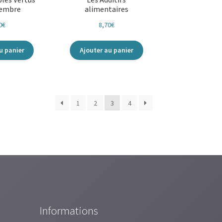
gembre
alimentaires
0
€
8,70
€
u panier
Ajouter au panier
1
2
3
4
Informations