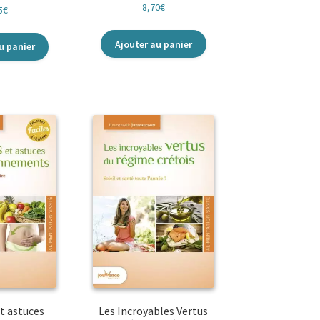
8,70
€
5
€
Ajouter au panier
u panier
t astuces
Les Incroyables Vertus