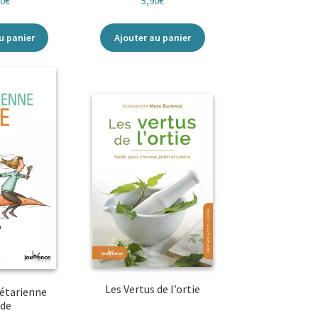
90
€
5,90
€
u panier
Ajouter au panier
Les Vertus de l’ortie
gétarienne
ide