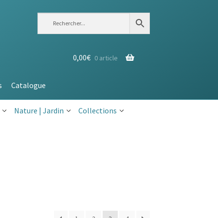
0,00
€
0 article
s
Catalogue
Nature | Jardin
Collections