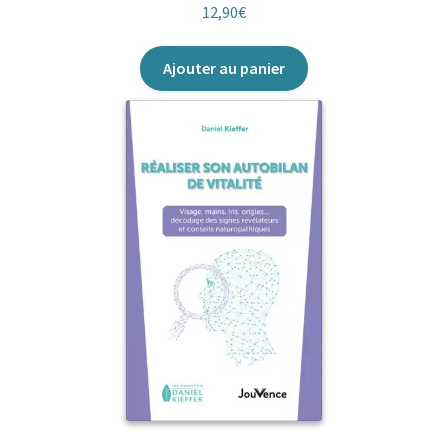
12,90
€
Parentalité heureuse
Ajouter au panier
Perles de Jouvence
Petits Cahiers d’exercices
Poches Jouvence
Pratiques
Questions de société
Roman Bien-Être
Vivre léger