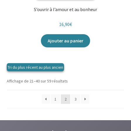
S’ouvrir à l’amour et au bonheur
16,90
€
Ajouter au panier
Trié
Affichage de 21–40 sur 59 résultats
du
plus
1
2
3
récent
au
plus
ancien