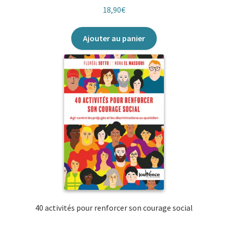
Mes petites bulles
18,90
€
Mes petites huiles
Ajouter au panier
Mini perles de Jouvence
Questions de société
Mon alimentation santé facile
Mon Atout Santé Jouvence
Mon cahier poche
Mon coach
40 activités pour renforcer son courage social
No planet B