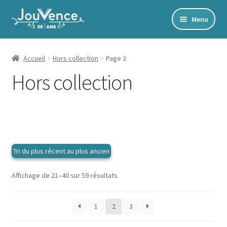
Aller
Aller
Menu
à
au
Accueil
la
contenu
navigation
Mon Compte
Accueil
Hors collection
Page 2
Hors collection
Newsletter
Édito
Accords toltèques
Communication NonViolente
Livres numériques et audios
Catalogue
Trié
Affichage de 21–40 sur 59 résultats
du
plus
Ouvrir
Développement personnel
1
2
3
récent
le
au
Ouvrir
Alimentation | Forme | Santé