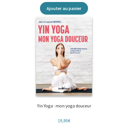
Mes petites bulles
Ajouter au panier
Mes petites huiles
Mini perles de Jouvence
Questions de société
Mon alimentation santé facile
Mon Atout Santé Jouvence
Mon cahier poche
Yin Yoga : mon yoga douceur
Mon coach
19,90
€
No planet B