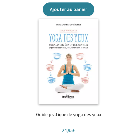
Ajouter au panier
Parentalité heureuse
Perles de Jouvence
Petits Cahiers d’exercices
Poches Jouvence
Pratiques
Questions de société
Roman Bien-Être
Guide pratique de yoga des yeux
Vivre léger
24,95
€