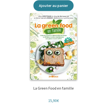
Ajouter au panier
Jouvence
Jouvence éso
Jouvence Nature
Jouvence Santé
Les P’tits Jouvence
Mandalas bien-être
Manuels
La Green Food en famille
Maxi-pratiques
15,90
€