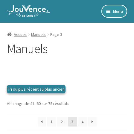
Aller
Aller
Menu
à
au
Accueil
la
contenu
navigation
Mon Compte
Accueil
Manuels
Page 3
Manuels
Newsletter
Édito
Accords toltèques
Communication NonViolente
Livres numériques et audios
Catalogue
Trié
Affichage de 41–60 sur 79 résultats
du
plus
Ouvrir
Développement personnel
1
2
3
4
récent
le
au
Ouvrir
Alimentation | Forme | Santé