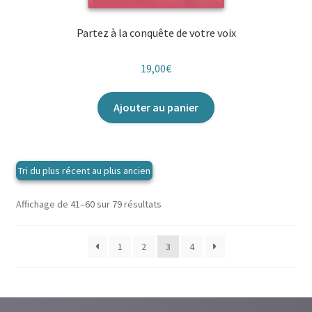
Partez à la conquête de votre voix
19,00
€
Ajouter au panier
Trié
Affichage de 41–60 sur 79 résultats
du
plus
1
2
3
4
récent
au
plus
ancien